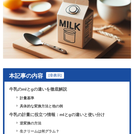
本記事の内容
[
非表示
]
牛乳のmlとgの違いを徹底解説
計量基準
具体的な変換方法と他の例
牛乳の計量に役立つ情報：mlとgの違いと使い分け
逆変換の方法
生クリームは何グラム？