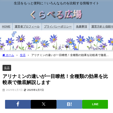
生活をもっと便利に！いろんなものを比較する情報サイト
HOME
運営者プロフィール
プライバシーポリシー
免責事項
運営方針と信頼サ
ホーム
生活
アリナミンの違いが一目瞭然！全種類の効果を比較表で徹底解
説します
生活
アリナミンの違いが一目瞭然！全種類の効果を比
較表で徹底解説します
2025年1月7日
2025年1月7日
LINE