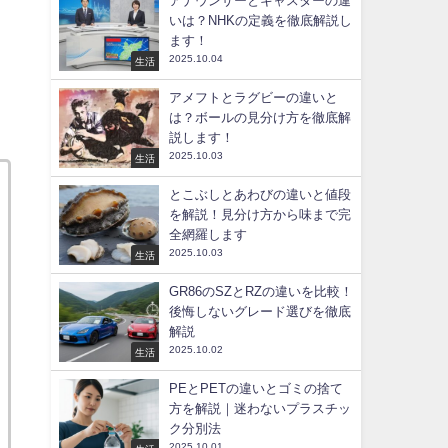
アナウンサーとキャスターの違
いは？NHKの定義を徹底解説し
ます！
2025.10.04
生活
アメフトとラグビーの違いと
は？ボールの見分け方を徹底解
説します！
2025.10.03
生活
とこぶしとあわびの違いと値段
を解説！見分け方から味まで完
全網羅します
2025.10.03
生活
GR86のSZとRZの違いを比較！
後悔しないグレード選びを徹底
解説
2025.10.02
生活
PEとPETの違いとゴミの捨て
方を解説｜迷わないプラスチッ
ク分別法
2025.10.01