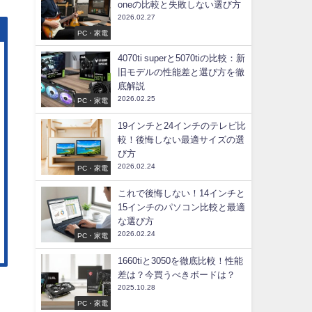
oneの比較と失敗しない選び方
2026.02.27
PC・家電
4070ti superと5070tiの比較：新
旧モデルの性能差と選び方を徹
底解説
2026.02.25
PC・家電
19インチと24インチのテレビ比
較！後悔しない最適サイズの選
び方
2026.02.24
PC・家電
これで後悔しない！14インチと
15インチのパソコン比較と最適
な選び方
2026.02.24
PC・家電
1660tiと3050を徹底比較！性能
差は？今買うべきボードは？
2025.10.28
PC・家電