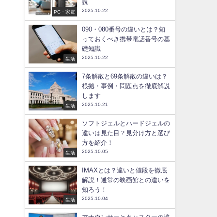
説
2025.10.22
PC・家電
090・080番号の違いとは？知
っておくべき携帯電話番号の基
礎知識
2025.10.22
生活
7条解散と69条解散の違いは？
根拠・事例・問題点を徹底解説
します
2025.10.21
生活
ソフトジェルとハードジェルの
違いは見た目？見分け方と選び
方を紹介！
2025.10.05
生活
IMAXとは？違いと値段を徹底
解説！通常の映画館との違いを
知ろう！
2025.10.04
生活