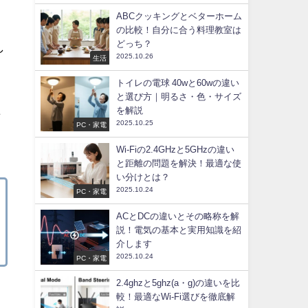
ABCクッキングとベターホーム
の比較！自分に合う料理教室は
どっち？
し
2025.10.26
生活
トイレの電球 40wと60wの違い
と選び方｜明るさ・色・サイズ
た
を解説
2025.10.25
PC・家電
Wi-Fiの2.4GHzと5GHzの違い
と距離の問題を解決！最適な使
い分けとは？
2025.10.24
PC・家電
ACとDCの違いとその略称を解
説！電気の基本と実用知識を紹
介します
2025.10.24
PC・家電
2.4ghzと5ghz(a・g)の違いを比
較！最適なWi-Fi選びを徹底解