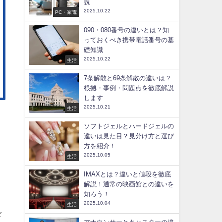
説
2025.10.22
PC・家電
090・080番号の違いとは？知
っておくべき携帯電話番号の基
礎知識
2025.10.22
生活
7条解散と69条解散の違いは？
根拠・事例・問題点を徹底解説
します
2025.10.21
生活
ソフトジェルとハードジェルの
違いは見た目？見分け方と選び
方を紹介！
2025.10.05
生活
IMAXとは？違いと値段を徹底
解説！通常の映画館との違いを
知ろう！
2025.10.04
生活
を