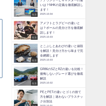
アナウンサーとキャスターの違
いは？NHKの定義を徹底解説し
ます！
2025.10.04
生活
アメフトとラグビーの違いと
は？ボールの見分け方を徹底解
説します！
2025.10.03
生活
とこぶしとあわびの違いと値段
を解説！見分け方から味まで完
全網羅します
2025.10.03
生活
GR86のSZとRZの違いを比較！
後悔しないグレード選びを徹底
解説
2025.10.02
生活
PEとPETの違いとゴミの捨て
方を解説｜迷わないプラスチッ
ク分別法
2025.10.01