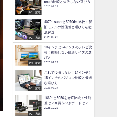
oneの比較と失敗しない選び方
2026.02.27
PC・家電
4070ti superと5070tiの比較：新
旧モデルの性能差と選び方を徹
底解説
2026.02.25
PC・家電
19インチと24インチのテレビ比
較！後悔しない最適サイズの選
び方
2026.02.24
PC・家電
これで後悔しない！14インチと
15インチのパソコン比較と最適
な選び方
2026.02.24
PC・家電
1660tiと3050を徹底比較！性能
差は？今買うべきボードは？
2025.10.28
PC・家電