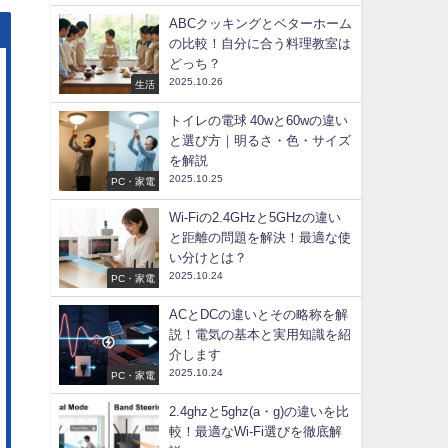
ABCクッキングとベターホーム
の比較！自分に合う料理教室は
どっち？
2025.10.26
生活
トイレの電球 40wと60wの違い
と選び方｜明るさ・色・サイズ
を解説
2025.10.25
PC・家電
Wi-Fiの2.4GHzと5GHzの違い
と距離の問題を解決！最適な使
い分けとは？
2025.10.24
PC・家電
ACとDCの違いとその略称を解
説！電気の基本と実用知識を紹
介します
2025.10.24
PC・家電
2.4ghzと5ghz(a・g)の違いを比
較！最適なWi-Fi選びを徹底解